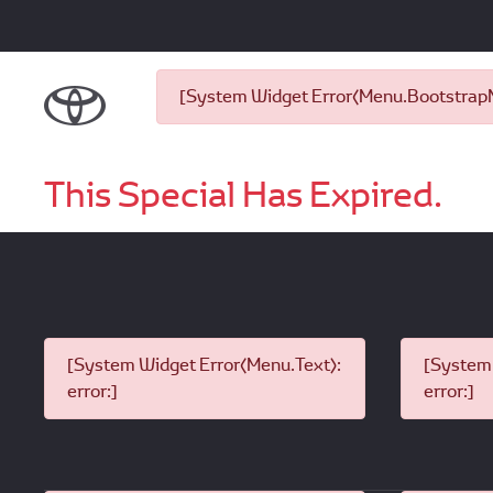
[System Widget Error(Menu.BootstrapNa
This Special Has Expired.
[System Widget Error(Menu.Text):
[System 
error:]
error:]