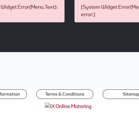
Widget Error(Menu.Text):
[System Widget Error(Men
error:]
nformation
Terms & Conditions
Sitema