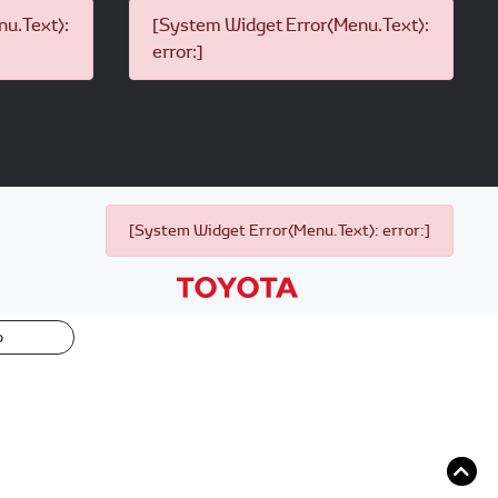
u.Text):
[System Widget Error(Menu.Text):
error:]
[System Widget Error(Menu.Text): error:]
p