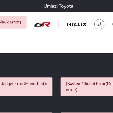
Umlazi Toyota
v): error:]
Widget Error(Menu.Text):
[System Widget Error(Men
error:]